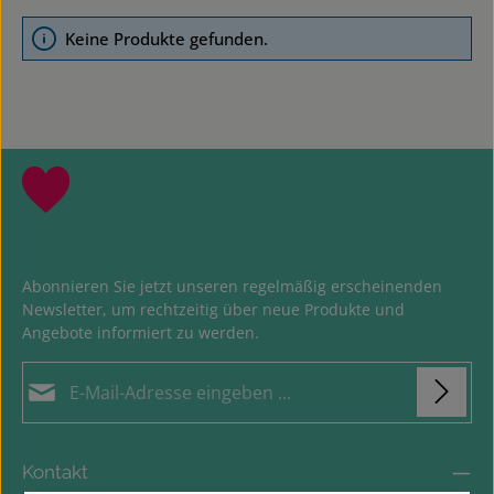
Keine Produkte gefunden.
Abonnieren Sie jetzt unseren regelmäßig erscheinenden
Newsletter, um rechtzeitig über neue Produkte und
Angebote informiert zu werden.
E-Mail-Adresse*
Loading...
Datenschutz
Die mit einem Stern (*) markierten Felder sind
Kontakt
Ich habe die
Datenschutzbestimmungen
zur
Pflichtfelder.