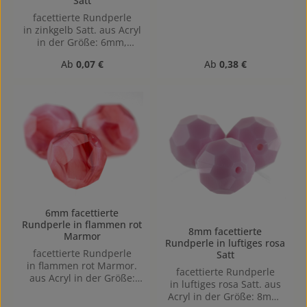
Satt
Lochgröße: Vertikal (von
oben nach unten)
facettierte Rundperle
gebohrt, 1,5mm
in zinkgelb Satt. aus Acryl
in der Größe: 6mm,
Lochgröße: Vertikal (von
Regulärer Preis:
Regulärer Preis:
Ab
0,07 €
Ab
0,38 €
oben nach unten)
gebohrt, 1mm
6mm facettierte
Rundperle in flammen rot
8mm facettierte
Marmor
Rundperle in luftiges rosa
facettierte Rundperle
Satt
in flammen rot Marmor.
facettierte Rundperle
aus Acryl in der Größe:
in luftiges rosa Satt. aus
6mm, Lochgröße: Vertikal
Acryl in der Größe: 8mm,
(von oben nach unten)