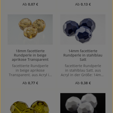
Lochgröße: Vertikal (von
gebohrt, 1mm
Regulärer Preis:
Regulärer Preis:
Ab
0,07 €
Ab
0,13 €
oben nach unten)
gebohrt, 1,1mm
18mm facettierte
14mm facettierte
Rundperle in beige
Rundperle in stahlblau
aprikose Transparent
Satt
facettierte Rundperle
facettierte Rundperle
in beige aprikose
in stahlblau Satt. aus
Transparent. aus Acryl in
Acryl in der Größe: 14mm,
der Größe: 18mm,
Lochgröße: Vertikal (von
Regulärer Preis:
Regulärer Preis:
Ab
0,77 €
Ab
0,38 €
Lochgröße: Vertikal (von
oben nach unten)
oben nach unten)
gebohrt, 1,5mm
gebohrt, 1,6mm