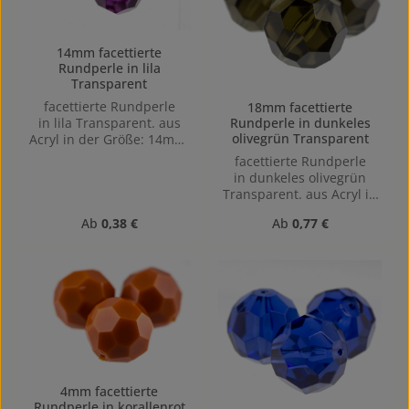
14mm facettierte
Rundperle in lila
Transparent
facettierte Rundperle
18mm facettierte
Rundperle in dunkeles
in lila Transparent. aus
olivegrün Transparent
Acryl in der Größe: 14mm,
Lochgröße: Vertikal (von
facettierte Rundperle
oben nach unten)
in dunkeles olivegrün
gebohrt, 1,5mm
Transparent. aus Acryl in
der Größe: 18mm,
Regulärer Preis:
Regulärer Preis:
Ab
0,38 €
Ab
0,77 €
Lochgröße: Vertikal (von
oben nach unten)
gebohrt, 1,6mm
4mm facettierte
Rundperle in korallenrot