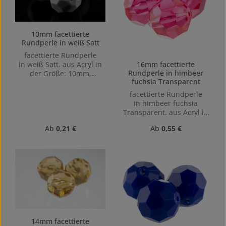
10mm facettierte
Rundperle in weiß Satt
facettierte Rundperle
16mm facettierte
in weiß Satt. aus Acryl in
Rundperle in himbeer
der Größe: 10mm,
fuchsia Transparent
Lochgröße: Vertikal (von
oben nach unten)
facettierte Rundperle
gebohrt, 1,1mm
in himbeer fuchsia
Transparent. aus Acryl in
der Größe: 16mm,
Regulärer Preis:
Regulärer Preis:
Ab
0,21 €
Ab
0,55 €
Lochgröße: Vertikal (von
oben nach unten)
gebohrt, 4mm
14mm facettierte