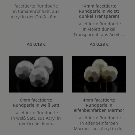
facettierte Rundperle
14mm facettierte
Rundperle in violett
in tomatenrot Satt. aus
dunkel Transparent
Acryl in der Größe: 8mm,
Lochgröße: Vertikal (von
facettierte Rundperle
oben nach unten)
in violett dunkel
gebohrt, 1,1mm
Transparent. aus Acryl in
der Größe: 14mm,
Regulärer Preis:
Regulärer Preis:
Ab
0,13 €
Ab
0,38 €
Lochgröße: Vertikal (von
oben nach unten)
gebohrt, 1,5mm
6mm facettierte
4mm facettierte
Rundperle in weiß Satt
Rundperle in
elfenbeinfarben Marmor
facettierte Rundperle
facettierte Rundperle
in weiß Satt. aus Acryl in
in elfenbeinfarben
der Größe: 6mm,
Marmor. aus Acryl in der
Lochgröße: Vertikal (von
Größe: 4mm, Lochgröße:
oben nach unten)