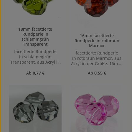
18mm facettierte
Rundperle in
16mm facettierte
schlammgrün
Rundperle in rotbraun
Transparent
Marmor
facettierte Rundperle
facettierte Rundperle
in schlammgrün
in rotbraun Marmor. aus
Transparent. aus Acryl in
Acryl in der Größe: 16mm,
der Größe: 18mm,
Lochgröße: Vertikal (von
Lochgröße: Vertikal (von
Regulärer Preis:
Regulärer Preis:
Ab
0,77 €
Ab
0,55 €
oben nach unten)
oben nach unten)
gebohrt, 4mm
gebohrt, 1,6mm