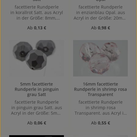
facettierte Rundperle
facettierte Rundperle
in korallrot Satt. aus Acryl
in enzianblau Opal. aus
in der Größe: 8mm,
Acryl in der Größe: 20mm,
Lochgröße: Vertikal (von
Lochgröße: Vertikal (von
Regulärer Preis:
Regulärer Preis:
Ab
0,13 €
Ab
0,98 €
oben nach unten)
oben nach unten)
gebohrt, 1,1mm
gebohrt, 1,9mm
5mm facettierte
16mm facettierte
Rundperle in pinguin
Rundperle in shrimp rosa
grau Satt
Transparent
facettierte Rundperle
facettierte Rundperle
in pinguin grau Satt. aus
in shrimp rosa
Acryl in der Größe: 5mm,
Transparent. aus Acryl in
Lochgröße: Vertikal (von
der Größe: 16mm,
Regulärer Preis:
Regulärer Preis:
Ab
0,06 €
Ab
0,55 €
oben nach unten)
Lochgröße: Vertikal (von
gebohrt, 1mm
oben nach unten)
gebohrt, 4mm