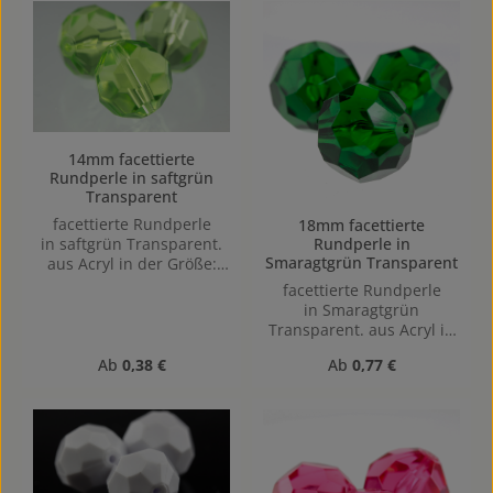
14mm facettierte
Rundperle in saftgrün
Transparent
facettierte Rundperle
18mm facettierte
Rundperle in
in saftgrün Transparent.
Smaragtgrün Transparent
aus Acryl in der Größe:
14mm, Lochgröße: Vertikal
facettierte Rundperle
(von oben nach unten)
in Smaragtgrün
gebohrt, 1,5mm
Transparent. aus Acryl in
der Größe: 18mm,
Regulärer Preis:
Regulärer Preis:
Ab
0,38 €
Ab
0,77 €
Lochgröße: Vertikal (von
oben nach unten)
gebohrt, 1,6mm