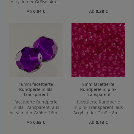
Acryl in der Größe: 4mm,
Lochgröße: Vertikal (von
Regulärer Preis:
Regulärer Preis:
Ab
0,04 €
Ab
0,38 €
oben nach unten)
gebohrt, 1,1mm
16mm facettierte
8mm facettierte
Rundperle in lila
Rundperle in pink
Transparent
Transparent
facettierte Rundperle
facettierte Rundperle
in lila Transparent. aus
in pink Transparent. aus
Acryl in der Größe: 16mm,
Acryl in der Größe: 8mm,
Lochgröße: Vertikal (von
Lochgröße: Vertikal (von
Regulärer Preis:
Regulärer Preis:
Ab
0,55 €
Ab
0,13 €
oben nach unten)
oben nach unten)
gebohrt, 4mm
gebohrt, 1,1mm