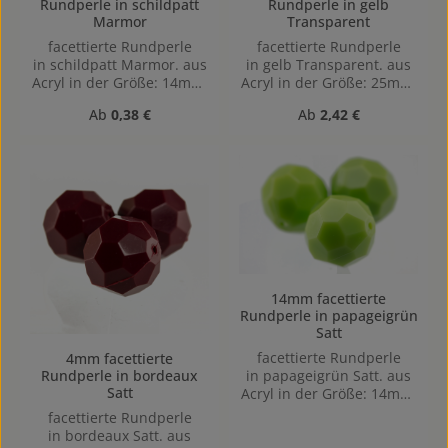
Rundperle in schildpatt
Rundperle in gelb
Marmor
Transparent
facettierte Rundperle
facettierte Rundperle
in schildpatt Marmor. aus
in gelb Transparent. aus
Acryl in der Größe: 14mm,
Acryl in der Größe: 25mm,
Lochgröße: Vertikal (von
Lochgröße: Vertikal (von
Regulärer Preis:
Regulärer Preis:
Ab
0,38 €
Ab
2,42 €
oben nach unten)
oben nach unten)
gebohrt, 1,5mm
gebohrt, 1,9mm
14mm facettierte
Rundperle in papageigrün
Satt
facettierte Rundperle
4mm facettierte
Rundperle in bordeaux
in papageigrün Satt. aus
Satt
Acryl in der Größe: 14mm,
Lochgröße: Vertikal (von
facettierte Rundperle
oben nach unten)
in bordeaux Satt. aus
gebohrt, 1,5mm