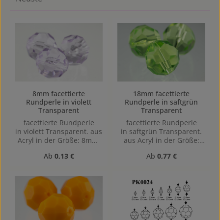
8mm facettierte
18mm facettierte
Rundperle in violett
Rundperle in saftgrün
Transparent
Transparent
facettierte Rundperle
facettierte Rundperle
in violett Transparent. aus
in saftgrün Transparent.
Acryl in der Größe: 8mm,
aus Acryl in der Größe:
Lochgröße: Vertikal (von
18mm, Lochgröße: Vertikal
Regulärer Preis:
Regulärer Preis:
Ab
0,13 €
Ab
0,77 €
oben nach unten)
(von oben nach unten)
gebohrt, 1,1mm
gebohrt, 1,6mm