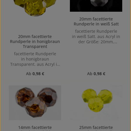
20mm facettierte
Rundperle in weiß Satt
facettierte Rundperle
20mm facettierte
in weiß Satt. aus Acryl in
Rundperle in honigbraun
der Größe: 20mm,
Transparent
Lochgröße: Vertikal (von
oben nach unten)
facettierte Rundperle
gebohrt, 1,9mm
in honigbraun
Transparent. aus Acryl in
der Größe: 20mm,
Regulärer Preis:
Regulärer Preis:
Ab
0,98 €
Ab
0,98 €
Lochgröße: Vertikal (von
oben nach unten)
gebohrt, 1,9mm
14mm facettierte
25mm facettierte