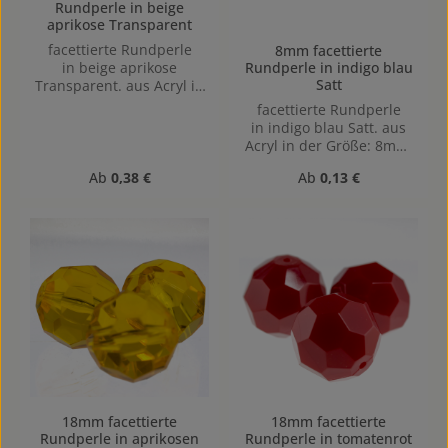
Rundperle in beige
aprikose Transparent
facettierte Rundperle
8mm facettierte
Rundperle in indigo blau
in beige aprikose
Satt
Transparent. aus Acryl in
der Größe: 14mm,
facettierte Rundperle
Lochgröße: Vertikal (von
in indigo blau Satt. aus
oben nach unten)
Acryl in der Größe: 8mm,
gebohrt, 1,5mm
Lochgröße: Vertikal (von
Regulärer Preis:
Regulärer Preis:
Ab
0,38 €
Ab
0,13 €
oben nach unten)
gebohrt, 1,1mm
18mm facettierte
18mm facettierte
Rundperle in aprikosen
Rundperle in tomatenrot