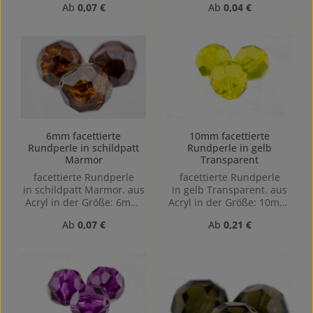
Regulärer Preis:
Regulärer Preis:
Ab
0,07 €
Ab
0,04 €
Vertikal (von oben nach
gebohrt, 1mm
unten) gebohrt, 1,1mm
6mm facettierte
10mm facettierte
Rundperle in schildpatt
Rundperle in gelb
Marmor
Transparent
facettierte Rundperle
facettierte Rundperle
in schildpatt Marmor. aus
in gelb Transparent. aus
Acryl in der Größe: 6mm,
Acryl in der Größe: 10mm,
Lochgröße: Vertikal (von
Lochgröße: Vertikal (von
Regulärer Preis:
Regulärer Preis:
Ab
0,07 €
Ab
0,21 €
oben nach unten)
oben nach unten)
gebohrt, 1mm
gebohrt, 1,1mm