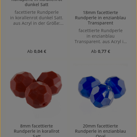
dunkel Satt
facettierte Rundperle
18mm facettierte
Rundperle in enzianblau
in korallenrot dunkel Satt.
Transparent
aus Acryl in der Größe:
4mm, Lochgröße: Vertikal
facettierte Rundperle
(von oben nach unten)
in enzianblau
gebohrt, 1,1mm
Transparent. aus Acryl in
der Größe: 18mm,
Regulärer Preis:
Regulärer Preis:
Ab
0,04 €
Ab
0,77 €
Lochgröße: Vertikal (von
oben nach unten)
gebohrt, 1,6mm
8mm facettierte
20mm facettierte
Rundperle in korallrot
Rundperle in enzianblau
Satt
Opal