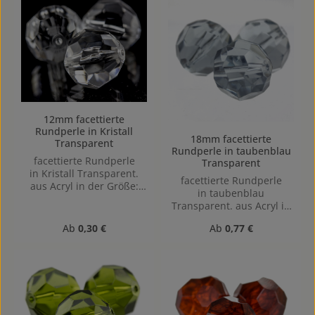
12mm facettierte
Rundperle in Kristall
18mm facettierte
Transparent
Rundperle in taubenblau
facettierte Rundperle
Transparent
in Kristall Transparent.
facettierte Rundperle
aus Acryl in der Größe:
in taubenblau
12mm, Lochgröße: Vertikal
Transparent. aus Acryl in
(von oben nach unten)
der Größe: 18mm,
gebohrt, 1,2mm
Regulärer Preis:
Regulärer Preis:
Ab
0,30 €
Ab
0,77 €
Lochgröße: Vertikal (von
oben nach unten)
gebohrt, 1,6mm