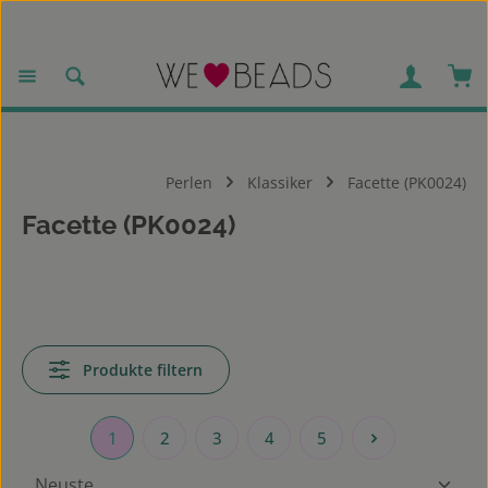
Zum Hauptinhalt springen
War
Perlen
Klassiker
Facette (PK0024)
Facette (PK0024)
Produkte filtern
1
2
3
4
5
Seite
Seite
Seite
Seite
Seite