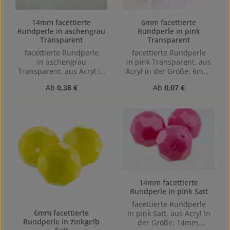
14mm facettierte
6mm facettierte
Rundperle in aschengrau
Rundperle in pink
Transparent
Transparent
facettierte Rundperle
facettierte Rundperle
in aschengrau
in pink Transparent. aus
Transparent. aus Acryl in
Acryl in der Größe: 6mm,
der Größe: 14mm,
Lochgröße: Vertikal (von
Regulärer Preis:
Regulärer Preis:
Ab
0,38 €
Ab
0,07 €
Lochgröße: Vertikal (von
oben nach unten)
oben nach unten)
gebohrt, 1mm
gebohrt, 1,5mm
14mm facettierte
Rundperle in pink Satt
facettierte Rundperle
6mm facettierte
in pink Satt. aus Acryl in
Rundperle in zinkgelb
der Größe: 14mm,