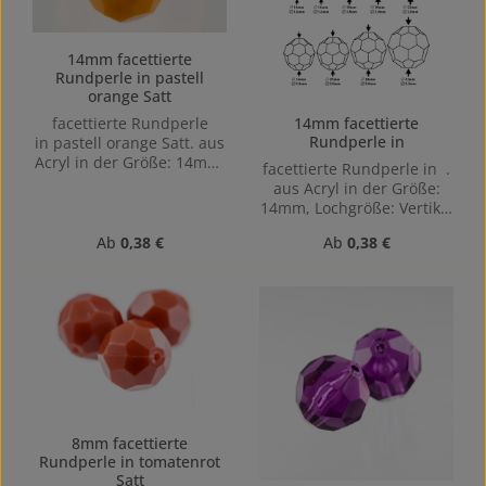
14mm facettierte
Rundperle in pastell
orange Satt
facettierte Rundperle
14mm facettierte
Rundperle in
in pastell orange Satt. aus
Acryl in der Größe: 14mm,
facettierte Rundperle in .
Lochgröße: Vertikal (von
aus Acryl in der Größe:
oben nach unten)
14mm, Lochgröße: Vertikal
gebohrt, 1,5mm
(von oben nach unten)
Regulärer Preis:
Regulärer Preis:
Ab
0,38 €
Ab
0,38 €
gebohrt, 1,5mm
8mm facettierte
Rundperle in tomatenrot
Satt