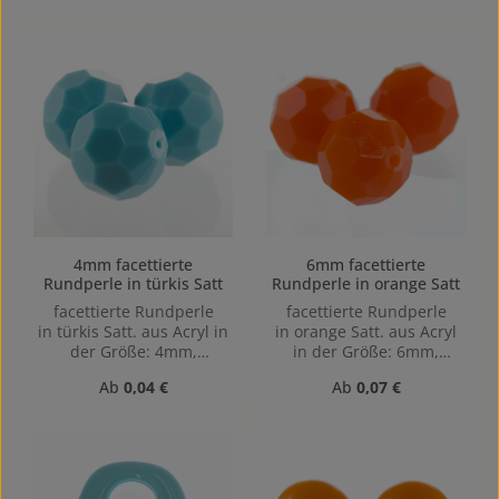
4mm facettierte
6mm facettierte
Rundperle in türkis Satt
Rundperle in orange Satt
facettierte Rundperle
facettierte Rundperle
in türkis Satt. aus Acryl in
in orange Satt. aus Acryl
der Größe: 4mm,
in der Größe: 6mm,
Lochgröße: Vertikal (von
Lochgröße: Vertikal (von
Regulärer Preis:
Regulärer Preis:
Ab
0,04 €
Ab
0,07 €
oben nach unten)
oben nach unten)
gebohrt, 1,1mm
gebohrt, 1mm