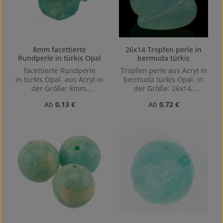
8mm facettierte
26x14 Tropfen perle in
Rundperle in türkis Opal
bermuda türkis
facettierte Rundperle
Tropfen perle aus Acryl in
in türkis Opal. aus Acryl in
bermuda türkis Opal. in
der Größe: 8mm,
der Größe: 26x14,
Lochgröße: Vertikal (von
Lochgröße: 1,2mm,
Regulärer Preis:
Regulärer Preis:
Ab
0,13 €
Ab
0,72 €
oben nach unten)
Vertikal (von oben nach
gebohrt, 1,1mm
unten) gebohrt Die
Tropfenform sorgt für
eine elegante, weiche
Linienführung und eignet
sich besonders für die
Gestaltung von
Ohrringen, Anhängern
oder stilvollen Akzenten
an Kleidungsstücken.