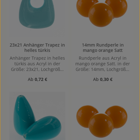
23x21 Anhänger Trapez in
14mm Rundperle in
helles türkis
mango orange Satt
Anhänger Trapez in helles
Rundperle aus Acryl in
türkis aus Acryl in der
mango orange Satt. in der
Größe: 23x21, Lochgröße:
Größe: 14mm, Lochgröße:
8mm
Horizontal gebohrt,
Regulärer Preis:
Regulärer Preis:
Ab
0,72 €
Ab
0,30 €
1,4mm