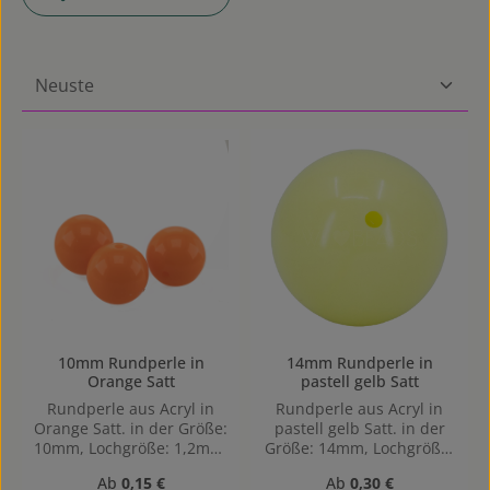
10mm Rundperle in
14mm Rundperle in
Orange Satt
pastell gelb Satt
Rundperle aus Acryl in
Rundperle aus Acryl in
Orange Satt. in der Größe:
pastell gelb Satt. in der
10mm, Lochgröße: 1,2mm,
Größe: 14mm, Lochgröße:
Horizontal gebohrt
Horizontal gebohrt,
Regulärer Preis:
Regulärer Preis:
Ab
0,15 €
Ab
0,30 €
1,4mm