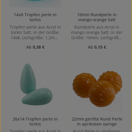
14x8 Tropfen perle in
10mm Rundperle in
türkis
mango orange Satt
Tropfen perle aus Acryl in
Rundperle aus Acryl in
türkis Satt. in der Größe:
mango orange Satt. in der
14x8, Lochgröße: 1,2mm,
Größe: 10mm, Lochgröße:
Vertikal (von oben nach
1,2mm, Horizontal
Regulärer Preis:
Regulärer Preis:
Ab
0,38 €
Ab
0,15 €
unten) gebohrt Die
gebohrt
Tropfenform sorgt für
eine elegante, weiche
Linienführung und eignet
sich besonders für die
Gestaltung von
Ohrringen, Anhängern
oder stilvollen Akzenten
an Kleidungsstücken.
26x14 Tropfen perle in
22mm gerillte Rund Perle
türkis
in aprikosen oarnge
Tropfen perle aus Acryl in
Rund Perle in aprikosen