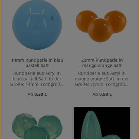
14mm Rundperle in blau
20mm Rundperle in
pastell Satt
mango orange Satt
Rundperle aus Acryl in
Rundperle aus Acryl in
blau pastell Satt. in der
mango orange Satt. in der
Größe: 14mm, Lochgröße:
Größe: 20mm, Lochgröße:
Horizontal gebohrt,
Horizontal gebohrt,
Regulärer Preis:
Regulärer Preis:
Ab
0,30 €
Ab
0,98 €
1,4mm
1,8mm