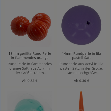
18mm gerillte Rund Perle
14mm Rundperle in lila
in flammendes orange
pastell Satt
Rund Perle in flammendes
Rundperle aus Acryl in lila
orange Satt. aus Acryl in
pastell Satt. in der Größe:
der Größe: 18mm,
14mm, Lochgröße:
Lochgröße: Vertikal (von
Horizontal gebohrt,
Regulärer Preis:
Regulärer Preis:
Ab
0,85 €
Ab
0,30 €
oben nach unten)
1,4mm
gebohrt, 1,9mm