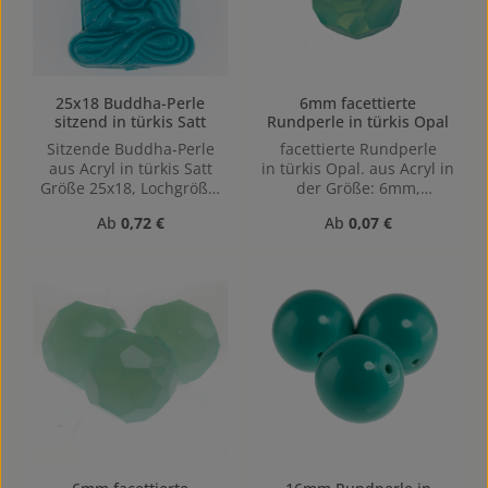
25x18 Buddha-Perle
6mm facettierte
sitzend in türkis Satt
Rundperle in türkis Opal
Sitzende Buddha-Perle
facettierte Rundperle
aus Acryl in türkis Satt
in türkis Opal. aus Acryl in
Größe 25x18, Lochgröße:
der Größe: 6mm,
1,2mm, Vertikal (von oben
Lochgröße: Vertikal (von
Regulärer Preis:
Regulärer Preis:
Ab
0,72 €
Ab
0,07 €
nach unten) gebohrt ideal
oben nach unten)
für die Verarbeitung in
gebohrt, 1mm
Schmuckdesigns,
Modeaccessoires oder
spirituellen Kollektionen.
Die klare Silhouette mit
feinen Details unterstützt
vielseitige
Gestaltungskonzepte im
professionellen Umfeld.
Der sitzende Buddha
symbolisiert innere Ruhe,
Meditation und geistige
Klarheit – zentrale Werte