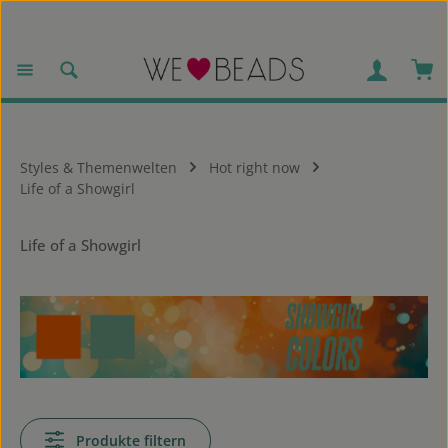
Zum Hauptinhalt springen
War
Styles & Themenwelten
Hot right now
Life of a Showgirl
Life of a Showgirl
Produkte filtern