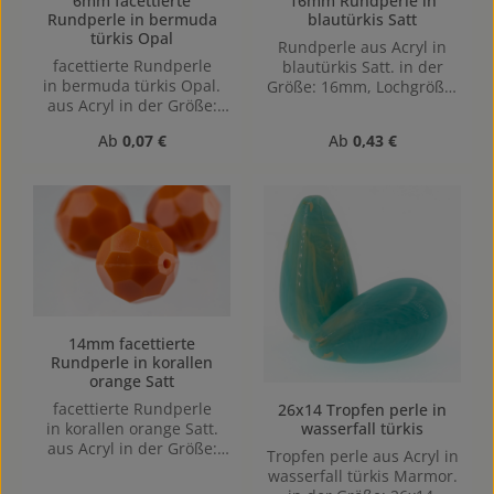
6mm facettierte
16mm Rundperle in
im buddhistischen
Rundperle in bermuda
blautürkis Satt
Kulturkreis.
türkis Opal
Rundperle aus Acryl in
facettierte Rundperle
blautürkis Satt. in der
in bermuda türkis Opal.
Größe: 16mm, Lochgröße:
aus Acryl in der Größe:
1,6mm, Horizontal
6mm, Lochgröße: Vertikal
gebohrt
Regulärer Preis:
Regulärer Preis:
Ab
0,07 €
Ab
0,43 €
(von oben nach unten)
gebohrt, 1mm
14mm facettierte
Rundperle in korallen
orange Satt
facettierte Rundperle
26x14 Tropfen perle in
wasserfall türkis
in korallen orange Satt.
aus Acryl in der Größe:
Tropfen perle aus Acryl in
14mm, Lochgröße: Vertikal
wasserfall türkis Marmor.
(von oben nach unten)