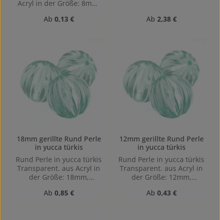
Acryl in der Größe: 8mm,
2,2mm, Horizontal
Lochgröße: Vertikal (von
gebohrt
Regulärer Preis:
Regulärer Preis:
Ab
0,13 €
Ab
2,38 €
oben nach unten)
gebohrt, 1,1mm
18mm gerillte Rund Perle
12mm gerillte Rund Perle
in yucca türkis
in yucca türkis
Rund Perle in yucca türkis
Rund Perle in yucca türkis
Transparent. aus Acryl in
Transparent. aus Acryl in
der Größe: 18mm,
der Größe: 12mm,
Lochgröße: Vertikal (von
Lochgröße: Vertikal (von
Regulärer Preis:
Regulärer Preis:
Ab
0,85 €
Ab
0,43 €
oben nach unten)
oben nach unten)
gebohrt, 1,9mm
gebohrt, 1,2mm