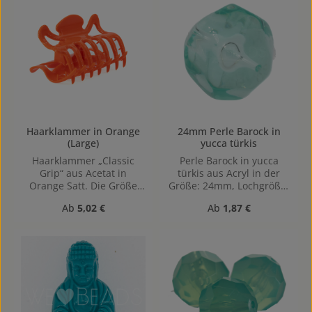
Haarklammer in Orange
24mm Perle Barock in
(Large)
yucca türkis
Haarklammer „Classic
Perle Barock in yucca
Grip“ aus Acetat in
türkis aus Acryl in der
Orange Satt. Die Größe
Größe: 24mm, Lochgröße:
Large (6x4x3cm LxBxH)
1,9mm, Horizontal
Regulärer Preis:
Regulärer Preis:
Ab
5,02 €
Ab
1,87 €
gebohrt