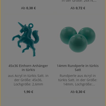
in der Größe: 26x14,
gebohrt, 1,5mm
Lochgröße: 1,2mm,
Regulärer Preis:
Regulärer Preis:
Ab
0,38 €
Ab
0,72 €
Vertikal (von oben nach
unten) gebohrt Die
Tropfenform sorgt für
eine elegante, weiche
Linienführung und eignet
sich besonders für die
Gestaltung von
Ohrringen, Anhängern
oder stilvollen Akzenten
an Kleidungsstücken.
45x36 Einhorn Anhänger
14mm Rundperle in türkis
in türkis
Satt
aus Acryl in türkis Satt. in
Rundperle aus Acryl in
der Größe: 45x36,
türkis Satt. in der Größe:
Lochgröße: 2,6mm
14mm, Lochgröße:
Horizontal gebohrt,
Regulärer Preis:
Regulärer Preis:
1,90 €
Ab
0,30 €
1,4mm