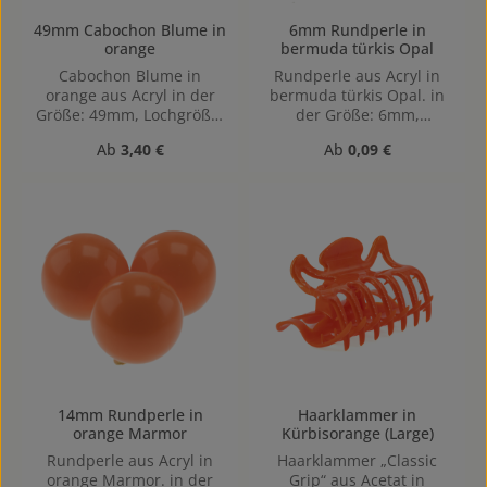
49mm Cabochon Blume in
6mm Rundperle in
orange
bermuda türkis Opal
Cabochon Blume in
Rundperle aus Acryl in
orange aus Acryl in der
bermuda türkis Opal. in
Größe: 49mm, Lochgröße:
der Größe: 6mm,
flachboden
Lochgröße: Horizontal
Regulärer Preis:
Regulärer Preis:
Ab
3,40 €
Ab
0,09 €
gebohrt
14mm Rundperle in
Haarklammer in
orange Marmor
Kürbisorange (Large)
Rundperle aus Acryl in
Haarklammer „Classic
orange Marmor. in der
Grip“ aus Acetat in