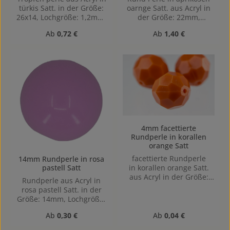
türkis Satt. in der Größe:
oarnge Satt. aus Acryl in
26x14, Lochgröße: 1,2mm,
der Größe: 22mm,
Vertikal (von oben nach
Lochgröße: Vertikal (von
Regulärer Preis:
Regulärer Preis:
Ab
0,72 €
Ab
1,40 €
unten) gebohrt Die
oben nach unten)
Tropfenform sorgt für
gebohrt, 1,8mm
eine elegante, weiche
Linienführung und eignet
sich besonders für die
Gestaltung von
Ohrringen, Anhängern
oder stilvollen Akzenten
an Kleidungsstücken.
4mm facettierte
Rundperle in korallen
orange Satt
facettierte Rundperle
14mm Rundperle in rosa
pastell Satt
in korallen orange Satt.
aus Acryl in der Größe:
Rundperle aus Acryl in
4mm, Lochgröße: Vertikal
rosa pastell Satt. in der
(von oben nach unten)
Größe: 14mm, Lochgröße:
gebohrt, 1,1mm
Horizontal gebohrt,
Regulärer Preis:
Regulärer Preis:
Ab
0,30 €
Ab
0,04 €
1,4mm