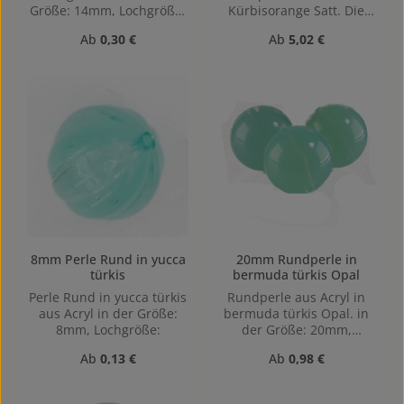
Größe: 14mm, Lochgröße:
Kürbisorange Satt. Die
Horizontal gebohrt,
Größe Large (6x4x3cm
Regulärer Preis:
Regulärer Preis:
Ab
0,30 €
Ab
5,02 €
1,4mm
LxBxH)
8mm Perle Rund in yucca
20mm Rundperle in
türkis
bermuda türkis Opal
Perle Rund in yucca türkis
Rundperle aus Acryl in
aus Acryl in der Größe:
bermuda türkis Opal. in
8mm, Lochgröße:
der Größe: 20mm,
Lochgröße: Horizontal
Regulärer Preis:
Regulärer Preis:
Ab
0,13 €
Ab
0,98 €
gebohrt, 1,8mm