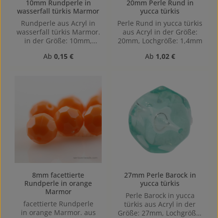
10mm Rundperle in
20mm Perle Rund in
wasserfall türkis Marmor
yucca türkis
Rundperle aus Acryl in
Perle Rund in yucca türkis
wasserfall türkis Marmor.
aus Acryl in der Größe:
in der Größe: 10mm,
20mm, Lochgröße: 1,4mm
Lochgröße: 1,2mm,
Regulärer Preis:
Regulärer Preis:
Ab
0,15 €
Ab
1,02 €
Horizontal gebohrt
8mm facettierte
27mm Perle Barock in
Rundperle in orange
yucca türkis
Marmor
Perle Barock in yucca
facettierte Rundperle
türkis aus Acryl in der
in orange Marmor. aus
Größe: 27mm, Lochgröße: