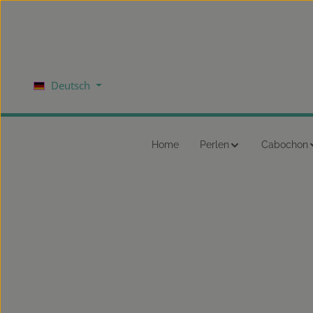
um Hauptinhalt springen
Zur Hauptnavigation springen
Deutsch
Home
Perlen
Cabochon