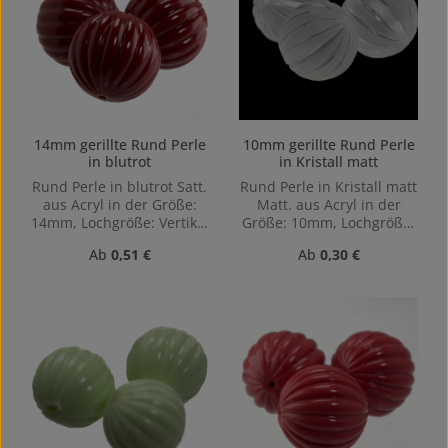
14mm gerillte Rund Perle
10mm gerillte Rund Perle
in blutrot
in Kristall matt
Rund Perle in blutrot Satt.
Rund Perle in Kristall matt
aus Acryl in der Größe:
Matt. aus Acryl in der
14mm, Lochgröße: Vertikal
Größe: 10mm, Lochgröße:
(von oben nach unten)
Vertikal (von oben nach
Regulärer Preis:
Regulärer Preis:
Ab
0,51 €
Ab
0,30 €
gebohrt
unten) gebohrt, 1,2mm