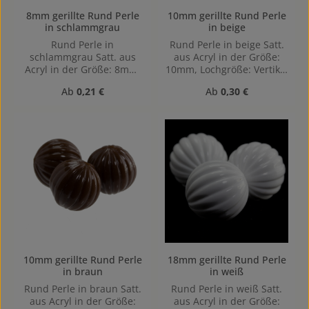
8mm gerillte Rund Perle
10mm gerillte Rund Perle
in schlammgrau
in beige
Rund Perle in
Rund Perle in beige Satt.
schlammgrau Satt. aus
aus Acryl in der Größe:
Acryl in der Größe: 8mm,
10mm, Lochgröße: Vertikal
Lochgröße: Vertikal (von
(von oben nach unten)
Regulärer Preis:
Regulärer Preis:
Ab
0,21 €
Ab
0,30 €
oben nach unten)
gebohrt, 1,2mm
gebohrt, 1,2mm
10mm gerillte Rund Perle
18mm gerillte Rund Perle
in braun
in weiß
Rund Perle in braun Satt.
Rund Perle in weiß Satt.
aus Acryl in der Größe:
aus Acryl in der Größe: