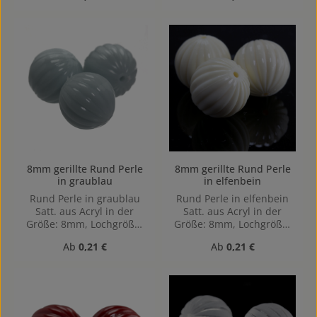
8mm gerillte Rund Perle
8mm gerillte Rund Perle
in graublau
in elfenbein
Rund Perle in graublau
Rund Perle in elfenbein
Satt. aus Acryl in der
Satt. aus Acryl in der
Größe: 8mm, Lochgröße:
Größe: 8mm, Lochgröße:
Vertikal (von oben nach
Vertikal (von oben nach
Regulärer Preis:
Regulärer Preis:
Ab
0,21 €
Ab
0,21 €
unten) gebohrt, 1,2mm
unten) gebohrt, 1,2mm