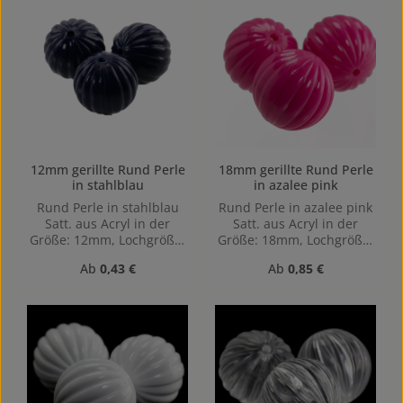
12mm gerillte Rund Perle
18mm gerillte Rund Perle
in stahlblau
in azalee pink
Rund Perle in stahlblau
Rund Perle in azalee pink
Satt. aus Acryl in der
Satt. aus Acryl in der
Größe: 12mm, Lochgröße:
Größe: 18mm, Lochgröße:
Vertikal (von oben nach
Vertikal (von oben nach
Regulärer Preis:
Regulärer Preis:
Ab
0,43 €
Ab
0,85 €
unten) gebohrt, 1,2mm
unten) gebohrt, 1,9mm