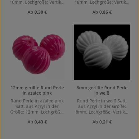
10mm, Lochgröße: Vertikal
18mm, Lochgröße: Vertikal
(von oben nach unten)
(von oben nach unten)
Regulärer Preis:
Regulärer Preis:
Ab
0,30 €
Ab
0,85 €
gebohrt, 1,2mm
gebohrt, 1,9mm
12mm gerillte Rund Perle
8mm gerillte Rund Perle
in azalee pink
in weiß
Rund Perle in azalee pink
Rund Perle in weiß Satt.
Satt. aus Acryl in der
aus Acryl in der Größe:
Größe: 12mm, Lochgröße:
8mm, Lochgröße: Vertikal
Vertikal (von oben nach
(von oben nach unten)
Regulärer Preis:
Regulärer Preis:
Ab
0,43 €
Ab
0,21 €
unten) gebohrt, 1,2mm
gebohrt, 1,2mm