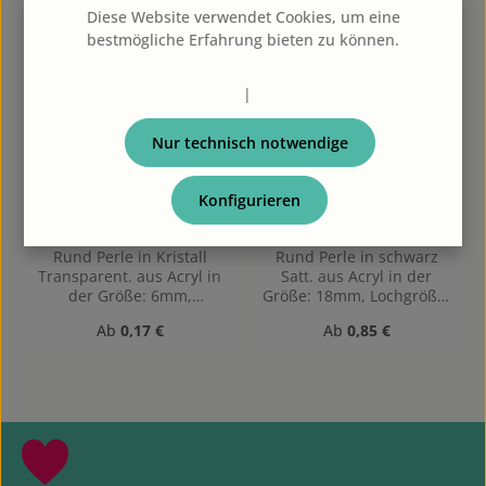
Diese Website verwendet Cookies, um eine
bestmögliche Erfahrung bieten zu können.
Mehr Informationen ...
Datenschutz
|
Impressum
Nur technisch notwendige
Konfigurieren
6mm gerillte Rund Perle
18mm gerillte Rund Perle
in Kristall
in schwarz
Rund Perle in Kristall
Rund Perle in schwarz
Transparent. aus Acryl in
Satt. aus Acryl in der
der Größe: 6mm,
Größe: 18mm, Lochgröße:
Lochgröße: Vertikal (von
Vertikal (von oben nach
Regulärer Preis:
Regulärer Preis:
Ab
0,17 €
Ab
0,85 €
oben nach unten)
unten) gebohrt, 1,9mm
gebohrt, 1mm