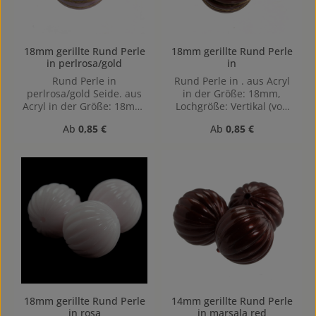
18mm gerillte Rund Perle
18mm gerillte Rund Perle
in perlrosa/gold
in
Rund Perle in
Rund Perle in . aus Acryl
perlrosa/gold Seide. aus
in der Größe: 18mm,
Acryl in der Größe: 18mm,
Lochgröße: Vertikal (von
Lochgröße: Vertikal (von
oben nach unten)
Regulärer Preis:
Regulärer Preis:
Ab
0,85 €
Ab
0,85 €
oben nach unten)
gebohrt, 1,9mm
gebohrt, 1,9mm
18mm gerillte Rund Perle
14mm gerillte Rund Perle
in rosa
in marsala red