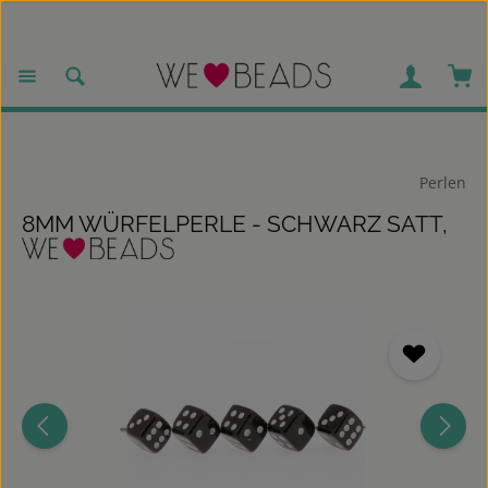
Zum Hauptinhalt springen
War
Perlen
8MM WÜRFELPERLE - SCHWARZ SATT,
Bildergalerie überspringen