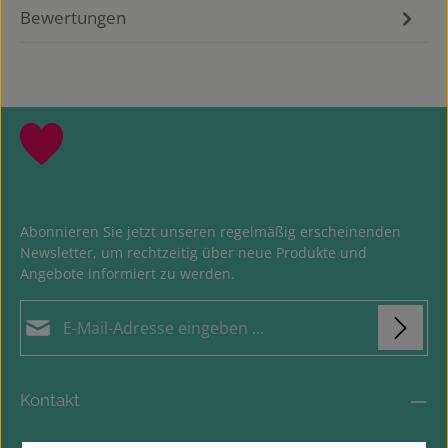
Bewertungen
Abonnieren Sie jetzt unseren regelmäßig erscheinenden
Newsletter, um rechtzeitig über neue Produkte und
Angebote informiert zu werden.
E-Mail-Adresse*
Loading...
Datenschutz
Die mit einem Stern (*) markierten Felder sind
Kontakt
Ich habe die
Datenschutzbestimmungen
zur
Pflichtfelder.
Um weiterzugehen, geben Sie die oben abgebildeten Zeichen
Kenntnis genommen und die
AGB
gelesen und bin