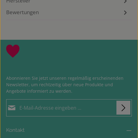
Hersteller
Bewertungen
Abonnieren Sie jetzt unseren regelmäßig erscheinenden
Newsletter, um rechtzeitig über neue Produkte und
Angebote informiert zu werden.
E-Mail-Adresse*
Loading...
Datenschutz
Die mit einem Stern (*) markierten Felder sind
Kontakt
Ich habe die
Datenschutzbestimmungen
zur
Pflichtfelder.