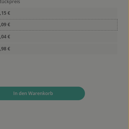
tückpreis
,15 €
,09 €
,04 €
,98 €
wünschten Wert ein oder benutze die Sc
In den Warenkorb