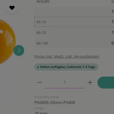
Anzahl
S
1
1
Ab
10
1
Ab
25
0
Ab
100
Preise inkl. MwSt. zzgl. Versandkosten
Sofort verfügbar, Lieferzeit: 1-3 Tage
Produkt Anzahl: Gib den ge
Produktnummer:
PK0009-20mm-P5400
Länge:
20 mm