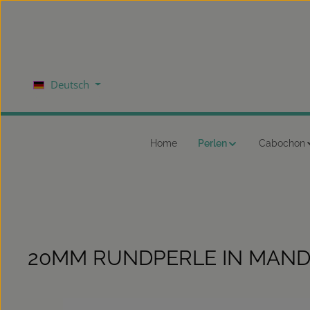
um Hauptinhalt springen
Zur Hauptnavigation springen
Deutsch
Home
Perlen
Cabochon
20MM RUNDPERLE IN MAND
Bildergalerie überspringen