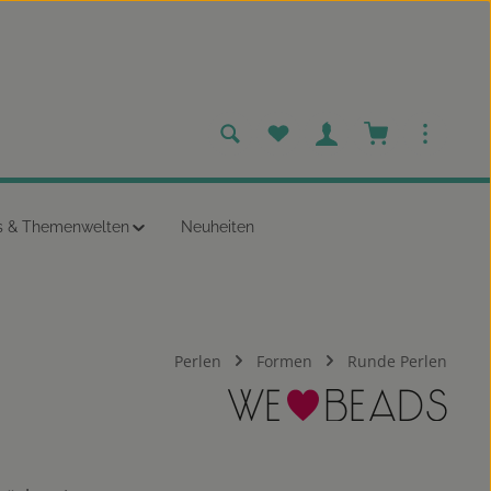
Du hast 0 Produkte auf dem
Warenkorb enth
s & Themenwelten
Neuheiten
Perlen
Formen
Runde Perlen