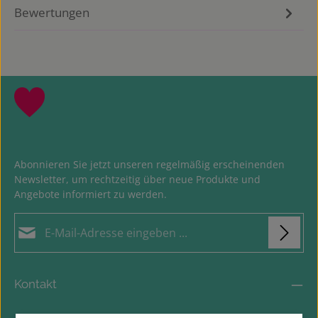
Bewertungen
Abonnieren Sie jetzt unseren regelmäßig erscheinenden
Newsletter, um rechtzeitig über neue Produkte und
Angebote informiert zu werden.
E-Mail-Adresse*
Datenschutz
Loading...
Die mit einem Stern (*) markierten Felder sind
Kontakt
Ich habe die
Datenschutzbestimmungen
zur
Pflichtfelder.
Um weiterzugehen, geben Sie die oben abgebildeten Zeichen
Kenntnis genommen und die
AGB
gelesen und bin