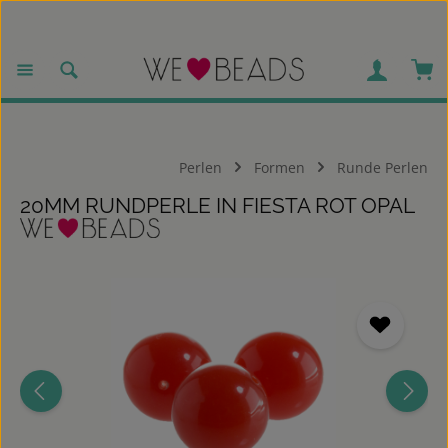
Zum Hauptinhalt springen
War
Perlen
Formen
Runde Perlen
20MM RUNDPERLE IN FIESTA ROT OPAL
Bildergalerie überspringen