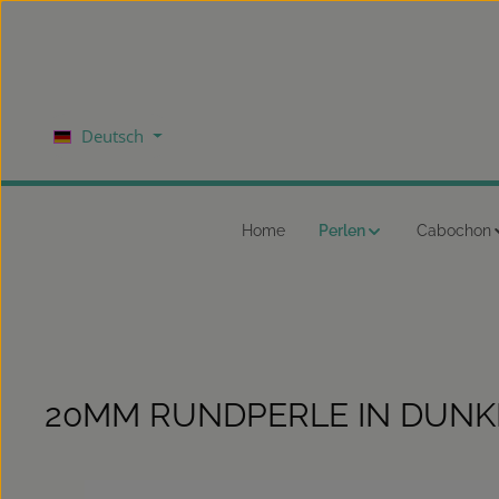
um Hauptinhalt springen
Zur Hauptnavigation springen
Deutsch
Home
Perlen
Cabochon
20MM RUNDPERLE IN DUNKE
Bildergalerie überspringen