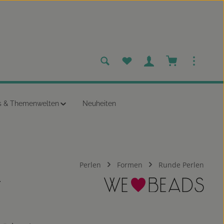
Du hast 0 Produkte auf dem
Warenkorb enth
s & Themenwelten
Neuheiten
Perlen
Formen
Runde Perlen
T