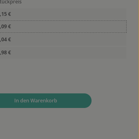
tückpreis
,15 €
,09 €
,04 €
,98 €
wünschten Wert ein oder benutze die Sc
In den Warenkorb