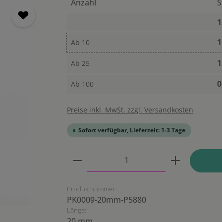
Anzahl
S
1
1
Ab
10
1
Ab
25
0
Ab
100
Preise inkl. MwSt. zzgl. Versandkosten
Sofort verfügbar, Lieferzeit: 1-3 Tage
Produkt Anzahl: Gib den ge
Produktnummer:
PK0009-20mm-P5880
Länge:
20 mm