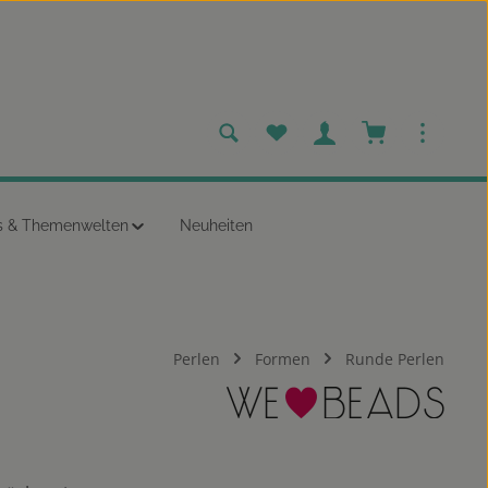
Du hast 0 Produkte auf dem
Warenkorb enth
s & Themenwelten
Neuheiten
Perlen
Formen
Runde Perlen