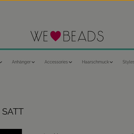
Anhänger
Accessories
Haarschmuck
Style
 SATT