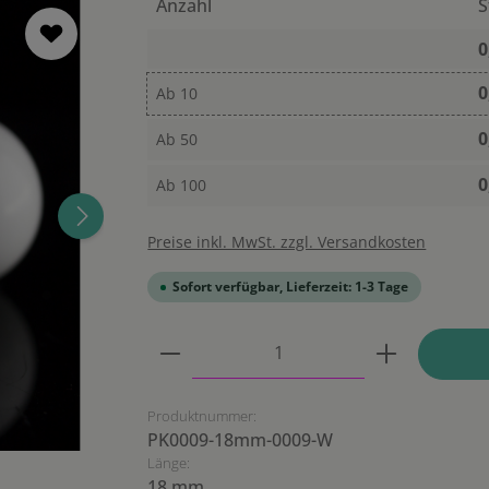
Anzahl
S
0
0
Ab
10
0
Ab
50
0
Ab
100
Preise inkl. MwSt. zzgl. Versandkosten
Sofort verfügbar, Lieferzeit: 1-3 Tage
Produkt Anzahl: Gib den ge
Produktnummer:
PK0009-18mm-0009-W
Länge:
18 mm