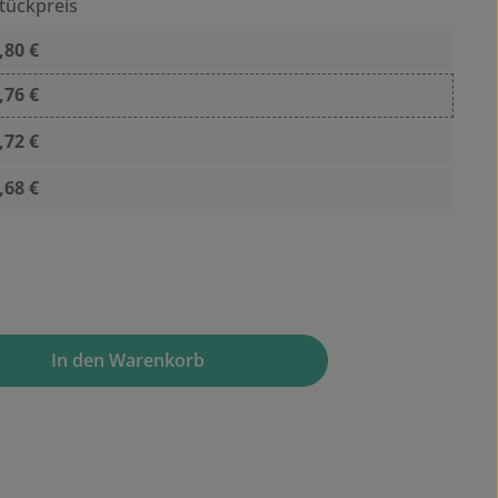
tückpreis
,80 €
,76 €
,72 €
,68 €
wünschten Wert ein oder benutze die Sc
In den Warenkorb