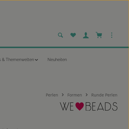
Du hast 0 Produkte auf dem
Warenkorb enth
s & Themenwelten
Neuheiten
Perlen
Formen
Runde Perlen