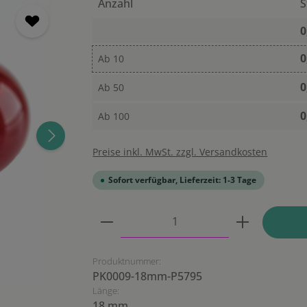
Anzahl
S
0
0
Ab
10
0
Ab
50
0
Ab
100
Preise inkl. MwSt. zzgl. Versandkosten
Sofort verfügbar, Lieferzeit: 1-3 Tage
Produkt Anzahl: Gib den ge
Produktnummer:
PK0009-18mm-P5795
Länge:
18 mm