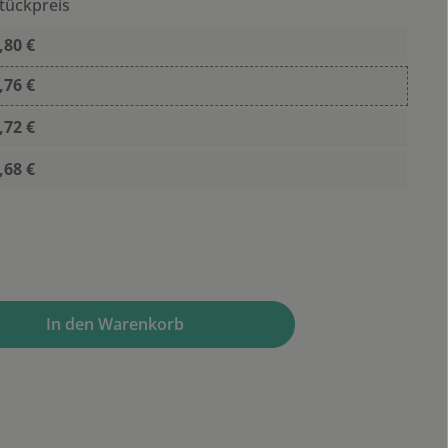
tückpreis
,80 €
,76 €
,72 €
,68 €
wünschten Wert ein oder benutze die Sc
In den Warenkorb