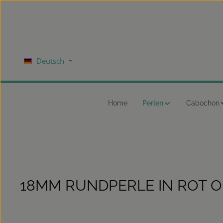
um Hauptinhalt springen
Zur Hauptnavigation springen
Deutsch
Home
Perlen
Cabochon
18MM RUNDPERLE IN ROT O
Bildergalerie überspringen