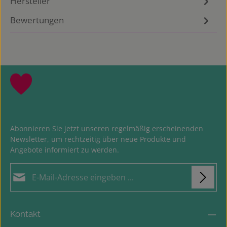
Hersteller
Bewertungen
Abonnieren Sie jetzt unseren regelmäßig erscheinenden
Newsletter, um rechtzeitig über neue Produkte und
Angebote informiert zu werden.
E-Mail-Adresse*
Loading...
Datenschutz
Die mit einem Stern (*) markierten Felder sind
Kontakt
Ich habe die
Datenschutzbestimmungen
zur
Pflichtfelder.