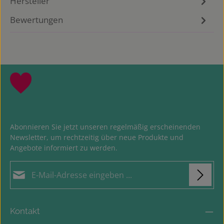
Hersteller
Bewertungen
Abonnieren Sie jetzt unseren regelmäßig erscheinenden
Newsletter, um rechtzeitig über neue Produkte und
Angebote informiert zu werden.
E-Mail-Adresse*
Loading...
Datenschutz
Die mit einem Stern (*) markierten Felder sind
Kontakt
Ich habe die
Datenschutzbestimmungen
zur
Pflichtfelder.