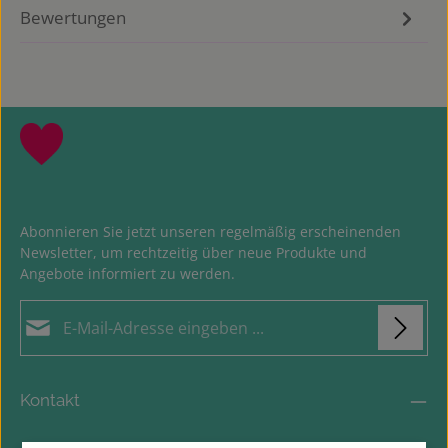
Bewertungen
Abonnieren Sie jetzt unseren regelmäßig erscheinenden
Newsletter, um rechtzeitig über neue Produkte und
Angebote informiert zu werden.
E-Mail-Adresse*
Datenschutz
Loading...
Die mit einem Stern (*) markierten Felder sind
Kontakt
Ich habe die
Datenschutzbestimmungen
zur
Pflichtfelder.
Um weiterzugehen, geben Sie die oben abgebildeten Zeichen
Kenntnis genommen und die
AGB
gelesen und bin