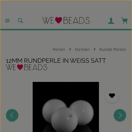
Zum Hauptinhalt springen
War
Perlen
Formen
Runde Perlen
12MM RUNDPERLE IN WEISS SATT
Bildergalerie überspringen