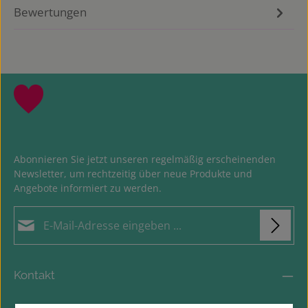
Bewertungen
Abonnieren Sie jetzt unseren regelmäßig erscheinenden
Newsletter, um rechtzeitig über neue Produkte und
Angebote informiert zu werden.
E-Mail-Adresse*
Loading...
Datenschutz
Die mit einem Stern (*) markierten Felder sind
Kontakt
Ich habe die
Datenschutzbestimmungen
zur
Pflichtfelder.
Um weiterzugehen, geben Sie die oben abgebildeten Zeichen
Kenntnis genommen und die
AGB
gelesen und bin