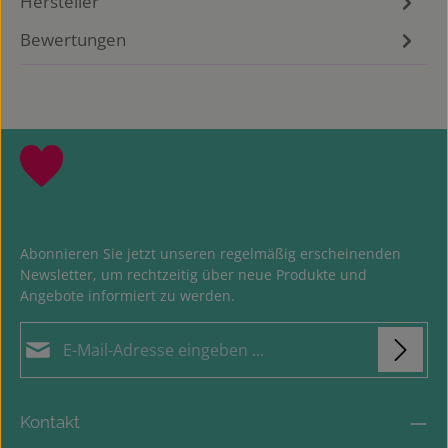
Hersteller
Bewertungen
Abonnieren Sie jetzt unseren regelmäßig erscheinenden
Newsletter, um rechtzeitig über neue Produkte und
Angebote informiert zu werden.
E-Mail-Adresse*
Loading...
Datenschutz
Die mit einem Stern (*) markierten Felder sind
Kontakt
Ich habe die
Datenschutzbestimmungen
zur
Pflichtfelder.