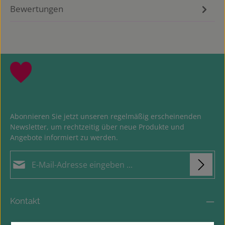
Bewertungen
Abonnieren Sie jetzt unseren regelmäßig erscheinenden
Newsletter, um rechtzeitig über neue Produkte und
Angebote informiert zu werden.
E-Mail-Adresse*
Datenschutz
Loading...
Die mit einem Stern (*) markierten Felder sind
Kontakt
Ich habe die
Datenschutzbestimmungen
zur
Pflichtfelder.
Um weiterzugehen, geben Sie die oben abgebildeten Zeichen
Kenntnis genommen und die
AGB
gelesen und bin