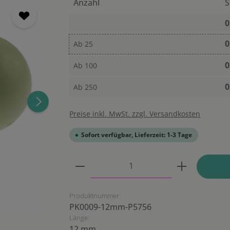
Anzahl
S
0
0
Ab
25
0
Ab
100
0
Ab
250
Preise inkl. MwSt. zzgl. Versandkosten
Sofort verfügbar, Lieferzeit: 1-3 Tage
Produkt Anzahl: Gib den ge
Produktnummer:
PK0009-12mm-P5756
Länge:
12 mm