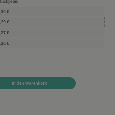
tückpreis
,30 €
,29 €
,27 €
,26 €
wünschten Wert ein oder benutze die Sc
In den Warenkorb