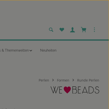
Du hast 0 Produkte auf dem
Warenkorb enth
s & Themenwelten
Neuheiten
Perlen
Formen
Runde Perlen