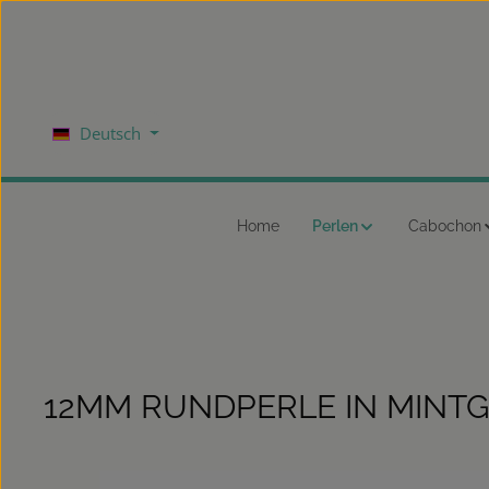
um Hauptinhalt springen
Zur Hauptnavigation springen
Deutsch
Home
Perlen
Cabochon
12MM RUNDPERLE IN MINT
Bildergalerie überspringen