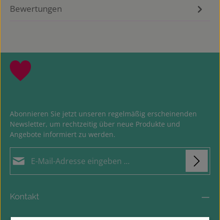
Bewertungen
Abonnieren Sie jetzt unseren regelmäßig erscheinenden
Newsletter, um rechtzeitig über neue Produkte und
Angebote informiert zu werden.
E-Mail-Adresse*
Datenschutz
Loading...
Die mit einem Stern (*) markierten Felder sind
Kontakt
Ich habe die
Datenschutzbestimmungen
zur
Pflichtfelder.
Um weiterzugehen, geben Sie die oben abgebildeten Zeichen
Kenntnis genommen und die
AGB
gelesen und bin