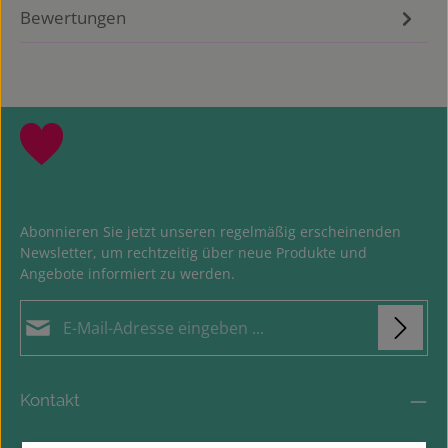
Bewertungen
Abonnieren Sie jetzt unseren regelmäßig erscheinenden
Newsletter, um rechtzeitig über neue Produkte und
Angebote informiert zu werden.
E-Mail-Adresse*
Loading...
Datenschutz
Die mit einem Stern (*) markierten Felder sind
Kontakt
Ich habe die
Datenschutzbestimmungen
zur
Pflichtfelder.
Um weiterzugehen, geben Sie die oben abgebildeten Zeichen
Kenntnis genommen und die
AGB
gelesen und bin