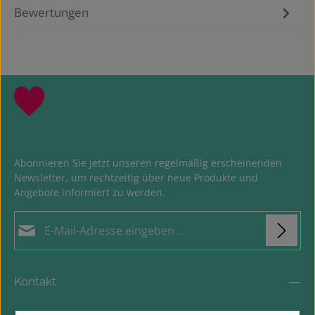
Bewertungen
Abonnieren Sie jetzt unseren regelmäßig erscheinenden
Newsletter, um rechtzeitig über neue Produkte und
Angebote informiert zu werden.
E-Mail-Adresse*
Datenschutz
Loading...
Die mit einem Stern (*) markierten Felder sind
Kontakt
Ich habe die
Datenschutzbestimmungen
zur
Pflichtfelder.
Um weiterzugehen, geben Sie die oben abgebildeten Zeichen
Kenntnis genommen und die
AGB
gelesen und bin