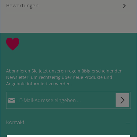
Bewertungen
Abonnieren Sie jetzt unseren regelmäßig erscheinenden
Newsletter, um rechtzeitig über neue Produkte und
Angebote informiert zu werden.
E-Mail-Adresse*
Datenschutz
Loading...
Die mit einem Stern (*) markierten Felder sind
Kontakt
Ich habe die
Datenschutzbestimmungen
zur
Pflichtfelder.
Um weiterzugehen, geben Sie die oben abgebildeten Zeichen
Kenntnis genommen und die
AGB
gelesen und bin