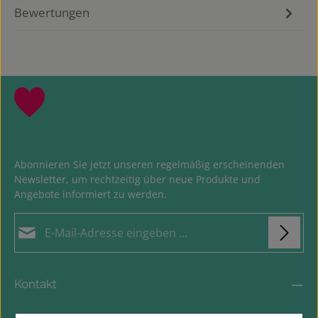
Bewertungen
Abonnieren Sie jetzt unseren regelmäßig erscheinenden
Newsletter, um rechtzeitig über neue Produkte und
Angebote informiert zu werden.
E-Mail-Adresse*
Datenschutz
Loading...
Die mit einem Stern (*) markierten Felder sind
Kontakt
Ich habe die
Datenschutzbestimmungen
zur
Pflichtfelder.
Um weiterzugehen, geben Sie die oben abgebildeten Zeichen
Kenntnis genommen und die
AGB
gelesen und bin