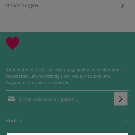
Bewertungen
Abonnieren Sie jetzt unseren regelmäßig erscheinenden
Newsletter, um rechtzeitig über neue Produkte und
Angebote informiert zu werden.
E-Mail-Adresse*
Datenschutz
Loading...
Die mit einem Stern (*) markierten Felder sind
Kontakt
Ich habe die
Datenschutzbestimmungen
zur
Pflichtfelder.
Um weiterzugehen, geben Sie die oben abgebildeten Zeichen
Kenntnis genommen und die
AGB
gelesen und bin