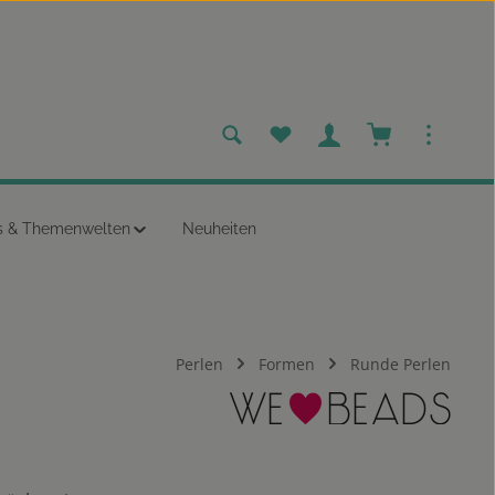
Du hast 0 Produkte auf dem
Warenkorb enth
s & Themenwelten
Neuheiten
Perlen
Formen
Runde Perlen