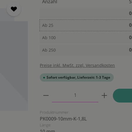
Anzahl
S
0
0
Ab
25
0
Ab
100
0
Ab
250
Preise inkl. MwSt. zzgl. Versandkosten
Sofort verfügbar, Lieferzeit: 1-3 Tage
Produkt Anzahl: Gib den ge
Produktnummer:
PK0009-10mm-K-1,8L
Länge:
10 mm