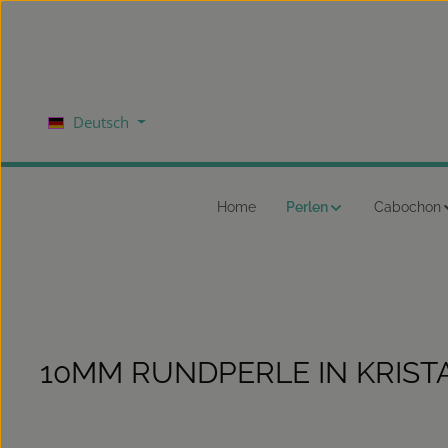
um Hauptinhalt springen
Zur Hauptnavigation springen
Deutsch
Home
Perlen
Cabochon
10MM RUNDPERLE IN KRIST
Bildergalerie überspringen