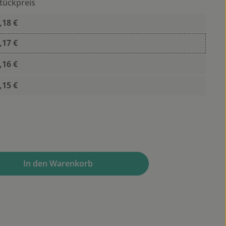
tückpreis
,18 €
,17 €
,16 €
,15 €
wünschten Wert ein oder benutze die Sc
In den Warenkorb