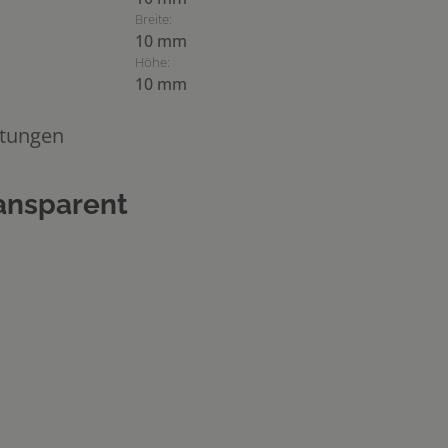
Breite:
10 mm
Höhe:
10 mm
tungen
ransparent