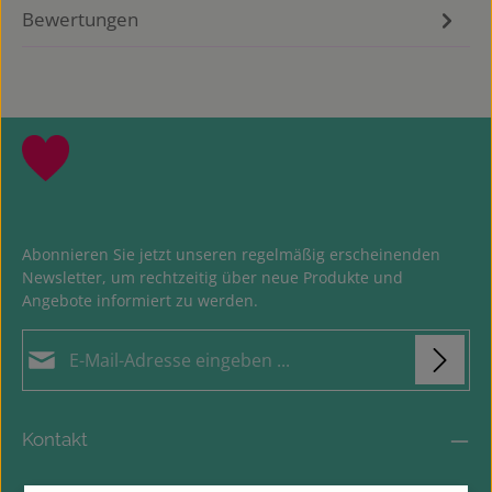
Bewertungen
Abonnieren Sie jetzt unseren regelmäßig erscheinenden
Newsletter, um rechtzeitig über neue Produkte und
Angebote informiert zu werden.
E-Mail-Adresse*
Loading...
Datenschutz
Die mit einem Stern (*) markierten Felder sind
Kontakt
Ich habe die
Datenschutzbestimmungen
zur
Pflichtfelder.
Um weiterzugehen, geben Sie die oben abgebildeten Zeichen
Kenntnis genommen und die
AGB
gelesen und bin