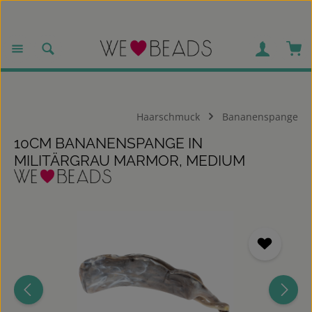
Zum Hauptinhalt springen
War
Haarschmuck
Bananenspange
10CM BANANENSPANGE IN
MILITÄRGRAU MARMOR, MEDIUM
Bildergalerie überspringen